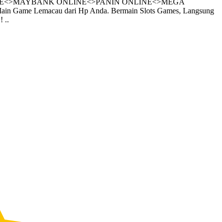
INE<>MAYBANK ONLINE<>PANIN ONLINE<>MEGA
ain Game Lemacau dari Hp Anda. Bermain Slots Games, Langsung
!! ..