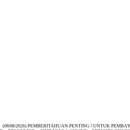
..
(08/08/2026)
PEMBERITAHUAN PENTING ! UNTUK PEMBAYA