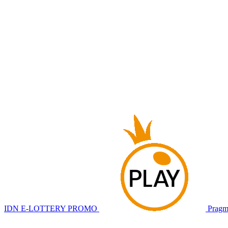
IDN E-LOTTERY
PROMO
Pragm