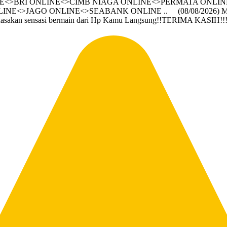
NE<>BRI ONLINE<>CIMB NIAGA ONLINE<>PERMATA ONL
NLINE<>JAGO ONLINE<>SEABANK ONLINE ..
(08/08/2026)
M
 Rasakan sensasi bermain dari Hp Kamu Langsung!!TERIMA KASIH!!