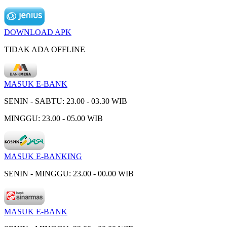
DOWNLOAD APK
TIDAK ADA OFFLINE
MASUK E-BANK
SENIN - SABTU: 23.00 - 03.30 WIB
MINGGU: 23.00 - 05.00 WIB
MASUK E-BANKING
SENIN - MINGGU: 23.00 - 00.00 WIB
MASUK E-BANK