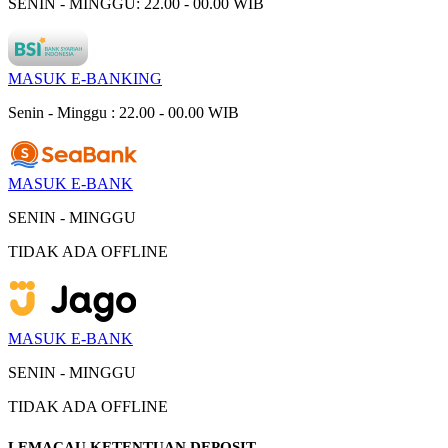
SENIN - MINGGU: 22.00 - 00.00 WIB
MASUK E-BANKING
Senin - Minggu : 22.00 - 00.00 WIB
MASUK E-BANK
SENIN - MINGGU
TIDAK ADA OFFLINE
MASUK E-BANK
SENIN - MINGGU
TIDAK ADA OFFLINE
LEMACAU KETENTUAN DEPOSIT