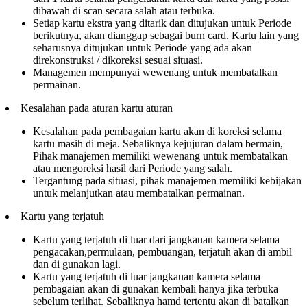
dibawah di scan secara salah atau terbuka.
Setiap kartu ekstra yang ditarik dan ditujukan untuk Periode
berikutnya, akan dianggap sebagai burn card. Kartu lain yang
seharusnya ditujukan untuk Periode yang ada akan
direkonstruksi / dikoreksi sesuai situasi.
Managemen mempunyai wewenang untuk membatalkan
permainan.
Kesalahan pada aturan kartu aturan
Kesalahan pada pembagaian kartu akan di koreksi selama
kartu masih di meja. Sebaliknya kejujuran dalam bermain,
Pihak manajemen memiliki wewenang untuk membatalkan
atau mengoreksi hasil dari Periode yang salah.
Tergantung pada situasi, pihak manajemen memiliki kebijakan
untuk melanjutkan atau membatalkan permainan.
Kartu yang terjatuh
Kartu yang terjatuh di luar dari jangkauan kamera selama
pengacakan,permulaan, pembuangan, terjatuh akan di ambil
dan di gunakan lagi.
Kartu yang terjatuh di luar jangkauan kamera selama
pembagaian akan di gunakan kembali hanya jika terbuka
sebelum terlihat. Sebaliknya hamd tertentu akan di batalkan