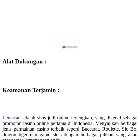
Alat Dukungan :
Keamanan Terjamin :
Lemacau
adalah situs judi online terlengkap, yang dikenal sebagai
promotor casino online pertama di Indonesia. Menyajikan berbagai
jenis permainan casino terbaik seperti Baccarat, Roulette, Sic Bo,
dragon tiger dan game slots dengan berbagai pilihan yang akan