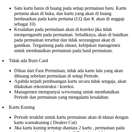
Satu kartu harus di buang pada setiap permainan baru. Kartu
pertama akan di buka, dan kartu yang akan di buang
berdasarkan pada kartu pertama (J,Q dan K akan di anggap
sebagai 10)
Kesalahan pada permulaan akan di koreksi jika tidak
mempengaruhi pada permainan. Sebaliknya, akan di batalkan
pada permainan tersebut dan tidak seorangpun akan di
gantikan. Tergantung pada situasi, kebijakan managemen
untuk membatalkan permainan pada hasil permainan.
Tidak ada Burn Card
Diluar dari Fase Permulaan, tidak ada kartu lain yang akan
dibuang sebelum permulaan di setiap Periode.
Apabila terjadi pembuangan kartu secara tidak sengaja, akan
dilakukan rekonstruksi / koreksi.
Managemen mempunyai wewenang untuk membatalkan
Periode dan permainan yang mengalami kesalahan.
Kartu Kuning
Periode terakhir untuk kartu permainan akan di tdanai dengan
kartu warnakuning ( Dealers Cut)
Jika kartu kuning tertutup diantara 2 kartu , permainan pada