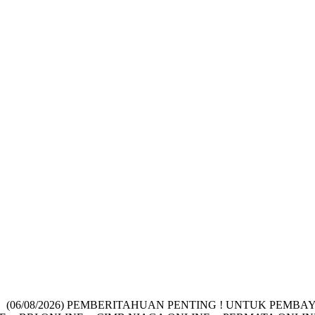
..
(06/08/2026)
PEMBERITAHUAN PENTING ! UNTUK PEMBAYA