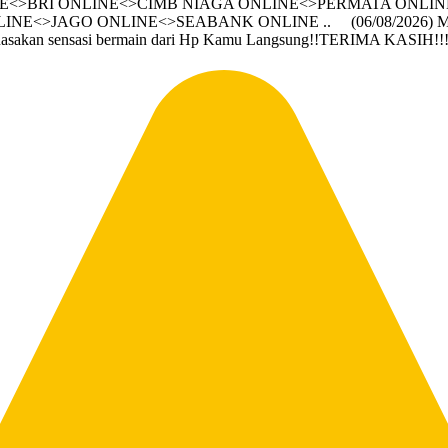
NE<>BRI ONLINE<>CIMB NIAGA ONLINE<>PERMATA ONL
NLINE<>JAGO ONLINE<>SEABANK ONLINE ..
(06/08/2026)
M
 Rasakan sensasi bermain dari Hp Kamu Langsung!!TERIMA KASIH!!