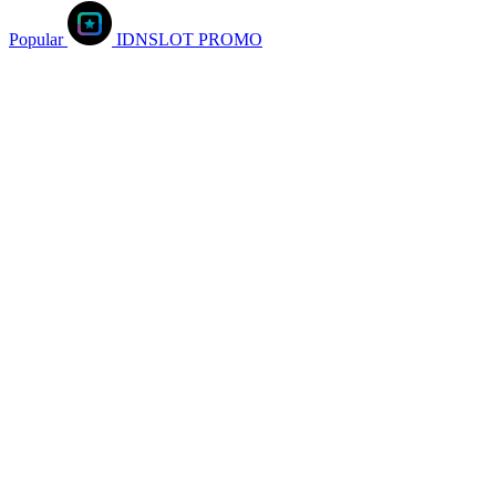
Popular
IDNSLOT
PROMO