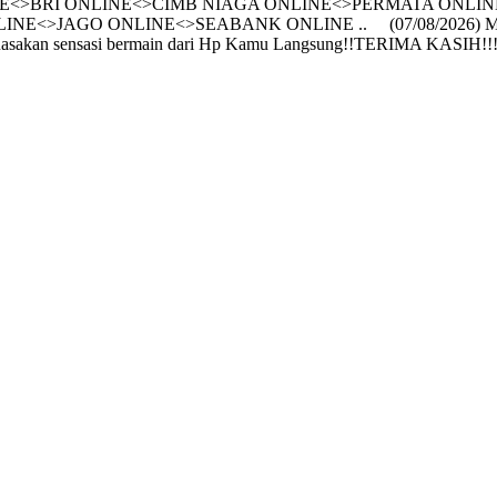
NE<>BRI ONLINE<>CIMB NIAGA ONLINE<>PERMATA ONL
NLINE<>JAGO ONLINE<>SEABANK ONLINE ..
(07/08/2026)
M
 Rasakan sensasi bermain dari Hp Kamu Langsung!!TERIMA KASIH!!