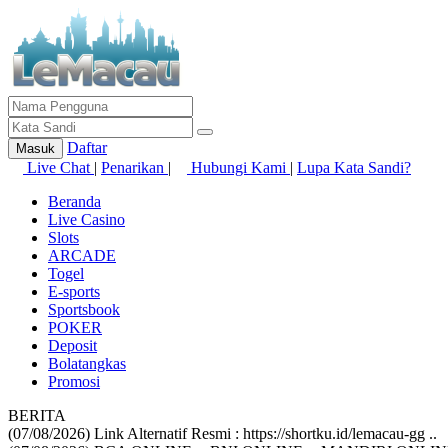
Daftar
Masuk
Live Chat
|
Penarikan
|
Hubungi Kami
|
Lupa Kata Sandi?
Beranda
Live Casino
Slots
ARCADE
Togel
E-sports
Sportsbook
POKER
Deposit
Bolatangkas
Promosi
BERITA
(07/08/2026)
Link Alternatif Resmi : https://shortku.id/lemacau-gg 