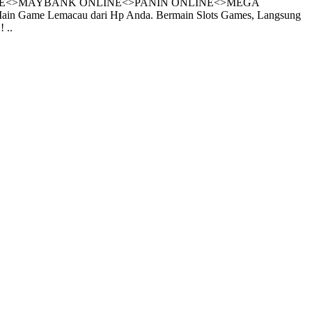
INE<>MAYBANK ONLINE<>PANIN ONLINE<>MEGA
ain Game Lemacau dari Hp Anda. Bermain Slots Games, Langsung
!! ..