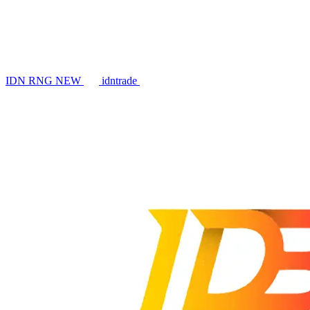
IDN RNG
NEW
idntrade