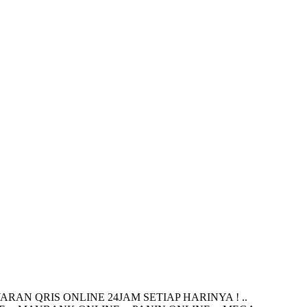
RAN QRIS ONLINE 24JAM SETIAP HARINYA ! ..