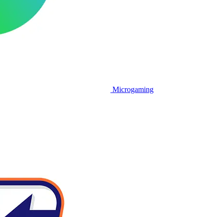
Microgaming